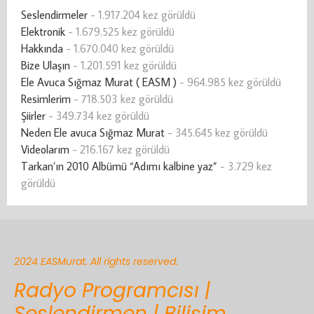
Seslendirmeler
- 1.917.204 kez görüldü
Elektronik
- 1.679.525 kez görüldü
Hakkında
- 1.670.040 kez görüldü
Bize Ulaşın
- 1.201.591 kez görüldü
Ele Avuca Sığmaz Murat ( EASM )
- 964.985 kez görüldü
Resimlerim
- 718.503 kez görüldü
Şiirler
- 349.734 kez görüldü
Neden Ele avuca Sığmaz Murat
- 345.645 kez görüldü
Videolarım
- 216.167 kez görüldü
Tarkan’ın 2010 Albümü “Adımı kalbine yaz”
- 3.729 kez
görüldü
2024 EASMurat. All rights reserved.
Radyo Programcısı |
Seslendirmen | Bilişim