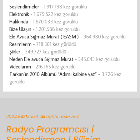
Seslendirmeler
- 1.917.198 kez görüldü
Elektronik
- 1.679.522 kez görüldü
Hakkında
- 1.670.033 kez görüldü
Bize Ulaşın
- 1.201.588 kez görüldü
Ele Avuca Sığmaz Murat ( EASM )
- 964.980 kez görüldü
Resimlerim
- 718.501 kez görüldü
Şiirler
- 349.727 kez görüldü
Neden Ele avuca Sığmaz Murat
- 345.643 kez görüldü
Videolarım
- 216.165 kez görüldü
Tarkan’ın 2010 Albümü “Adımı kalbine yaz”
- 3.726 kez
görüldü
2024 EASMurat. All rights reserved.
Radyo Programcısı |
Seslendirmen | Bilişim