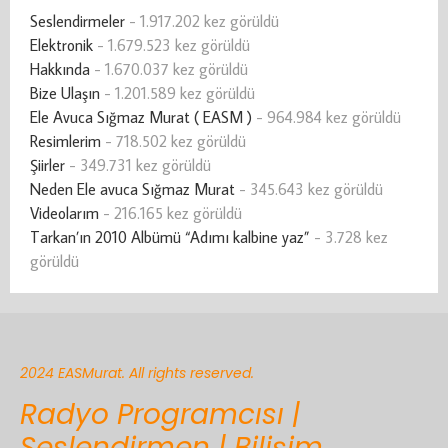
Seslendirmeler
- 1.917.202 kez görüldü
Elektronik
- 1.679.523 kez görüldü
Hakkında
- 1.670.037 kez görüldü
Bize Ulaşın
- 1.201.589 kez görüldü
Ele Avuca Sığmaz Murat ( EASM )
- 964.984 kez görüldü
Resimlerim
- 718.502 kez görüldü
Şiirler
- 349.731 kez görüldü
Neden Ele avuca Sığmaz Murat
- 345.643 kez görüldü
Videolarım
- 216.165 kez görüldü
Tarkan’ın 2010 Albümü “Adımı kalbine yaz”
- 3.728 kez
görüldü
2024 EASMurat. All rights reserved.
Radyo Programcısı |
Seslendirmen | Bilişim