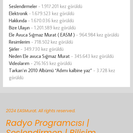
Seslendirmeler
- 1.917.201 kez görüldü
Elektronik
- 1.679.523 kez görüldü
Hakkında
- 1.670.036 kez görüldü
Bize Ulaşın
- 1.201.589 kez görüldü
Ele Avuca Sığmaz Murat ( EASM )
- 964.984 kez görüldü
Resimlerim
- 718.502 kez görüldü
Şiirler
- 349.730 kez görüldü
Neden Ele avuca Sığmaz Murat
- 345.643 kez görüldü
Videolarım
- 216.165 kez görüldü
Tarkan’ın 2010 Albümü “Adımı kalbine yaz”
- 3.728 kez
görüldü
2024 EASMurat. All rights reserved.
Radyo Programcısı |
Seslendirmen | Bilişim