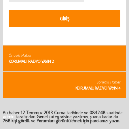
Önceki Haber
KORUMALI: RADYO YAYIN 2
Sonraki Haber
KORUMALI: RADYO YAYIN 4
Bu haber
12 Temmuz 2013 Cuma
tarihinde ve
08:12:48
saatinde
admin
tarafından
Genel
kategorisine yazılmış, şuana kadar da
768 kişi gördü.
ve
Yorumları görüntülemek için parolanızı yazın.