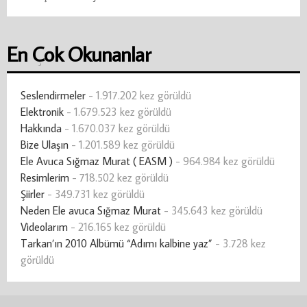
En Çok Okunanlar
Seslendirmeler
- 1.917.202 kez görüldü
Elektronik
- 1.679.523 kez görüldü
Hakkında
- 1.670.037 kez görüldü
Bize Ulaşın
- 1.201.589 kez görüldü
Ele Avuca Sığmaz Murat ( EASM )
- 964.984 kez görüldü
Resimlerim
- 718.502 kez görüldü
Şiirler
- 349.731 kez görüldü
Neden Ele avuca Sığmaz Murat
- 345.643 kez görüldü
Videolarım
- 216.165 kez görüldü
Tarkan’ın 2010 Albümü “Adımı kalbine yaz”
- 3.728 kez
görüldü