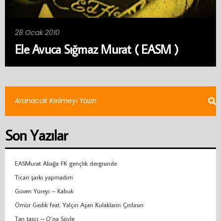
28 Ocak 2010
Ele Avuca Sığmaz Murat ( EASM )
Son Yazılar
EASMurat Aliağa FK gençlik dergisinde
Ticari şarkı yapmadım
Güven Yüreyi – Kabuk
Ömür Gedik feat. Yalçın Aşan Kulakların Çınlasın
Tan taşcı – O’na Söyle