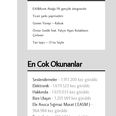
EASMurat Aliağa FK gençlik dergisinde
Ticari şarkı yapmadım
Güven Yüreyi – Kabuk
Ömür Gedik feat. Yalçın Aşan Kulakların
Çınlasın
Tan taşcı – O’na Söyle
En Çok Okunanlar
Seslendirmeler
- 1.917.200 kez görüldü
Elektronik
- 1.679.523 kez görüldü
Hakkında
- 1.670.035 kez görüldü
Bize Ulaşın
- 1.201.589 kez görüldü
Ele Avuca Sığmaz Murat ( EASM )
-
964.984 kez görüldü