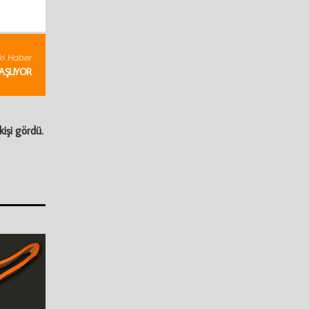
ki Haber
BAŞLIYOR
kişi gördü.