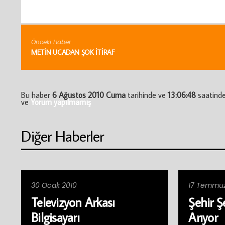
Önceki Haber
METIN UCADAN ŞOK ITIRAF
Bu haber
6 Ağustos 2010 Cuma
tarihinde ve
13:06:48
saatind
ve
Yorum yapılmamış
Diğer Haberler
30 Ocak 2010
17 Temmuz
Televizyon Arkası
Şehir Ş
Bilgisayarı
Arıyor