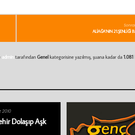
Sonra
ALIAĞA’NIN 21.ŞENLIĞI 
e
admin
tarafından
Genel
kategorisine yazılmış, şuana kadar da
1.081 
 2010
ehir Dolaşıp Aşk