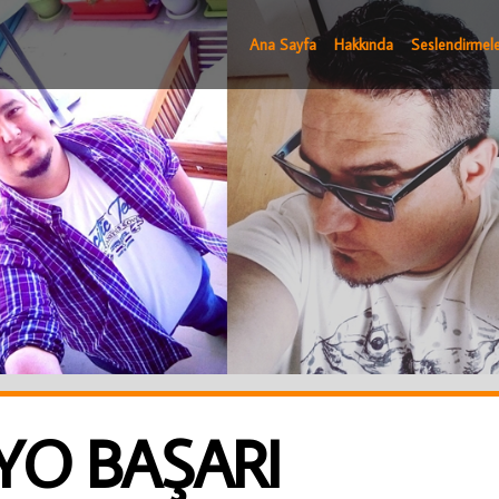
Ana Sayfa
Hakkında
Seslendirmele
DYO BAŞARI