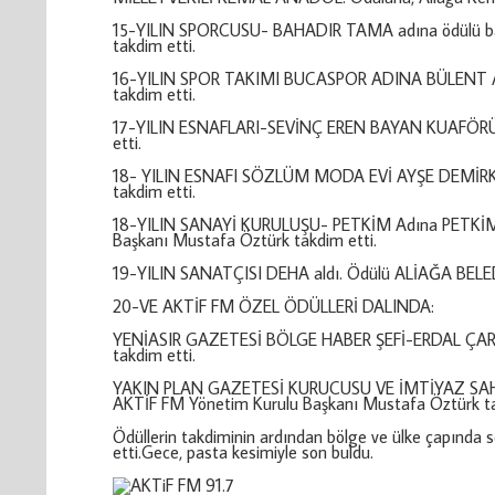
15-YILIN SPORCUSU- BAHADIR TAMA adına ödülü baba
takdim etti.
16-YILIN SPOR TAKIMI BUCASPOR ADINA BÜLENT 
takdim etti.
17-YILIN ESNAFLARI-SEVİNÇ EREN BAYAN KUAFÖRÜ aldı 
etti.
18- YILIN ESNAFI SÖZLÜM MODA EVİ AYŞE DEMİR
takdim etti.
18-YILIN SANAYİ KURULUŞU- PETKİM Adına PETKİM 
Başkanı Mustafa Öztürk takdim etti.
19-YILIN SANATÇISI DEHA aldı. Ödülü ALİAĞA BE
20-VE AKTİF FM ÖZEL ÖDÜLLERİ DALINDA:
YENİASIR GAZETESİ BÖLGE HABER ŞEFİ-ERDAL ÇARBO
takdim etti.
YAKIN PLAN GAZETESİ KURUCUSU VE İMTİYAZ SAHİBİ
AKTİF FM Yönetim Kurulu Başkanı Mustafa Öztürk ta
Ödüllerin takdiminin ardından bölge ve ülke çapında 
etti.Gece, pasta kesimiyle son buldu.