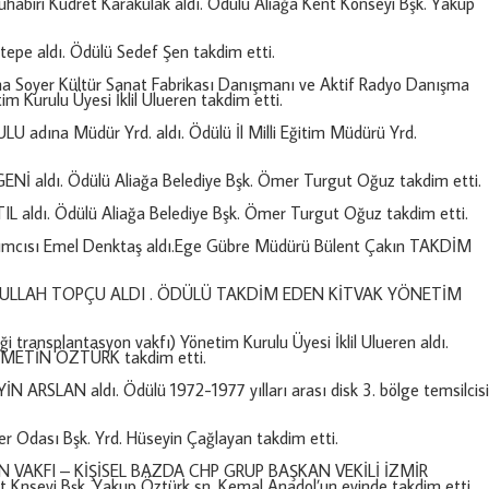
ri Kudret Karakulak aldı. Ödülü Aliağa Kent Konseyi Bşk. Yakup
e aldı. Ödülü Sedef Şen takdim etti.
yer Kültür Sanat Fabrikası Danışmanı ve Aktif Radyo Danışma
m Kurulu Üyesi İklil Ulueren takdim etti.
dına Müdür Yrd. aldı. Ödülü İl Milli Eğitim Müdürü Yrd.
 aldı. Ödülü Aliağa Belediye Bşk. Ömer Turgut Oğuz takdim etti.
dı. Ödülü Aliağa Belediye Bşk. Ömer Turgut Oğuz takdim etti.
ımcısı Emel Denktaş aldı.Ege Gübre Müdürü Bülent Çakın TAKDİM
YZULLAH TOPÇU ALDI . ÖDÜLÜ TAKDİM EDEN KİTVAK YÖNETİM
ransplantasyon vakfı) Yönetim Kurulu Üyesi İklil Ulueren aldı.
METİN ÖZTÜRK takdim etti.
 ARSLAN aldı. Ödülü 1972-1977 yılları arası disk 3. bölge temsilcisi
Odası Bşk. Yrd. Hüseyin Çağlayan takdim etti.
VAKFI – KİŞİSEL BAZDA CHP GRUP BAŞKAN VEKİLİ İZMİR
nseyi Bşk. Yakup Öztürk sn. Kemal Anadol’un evinde takdim etti.