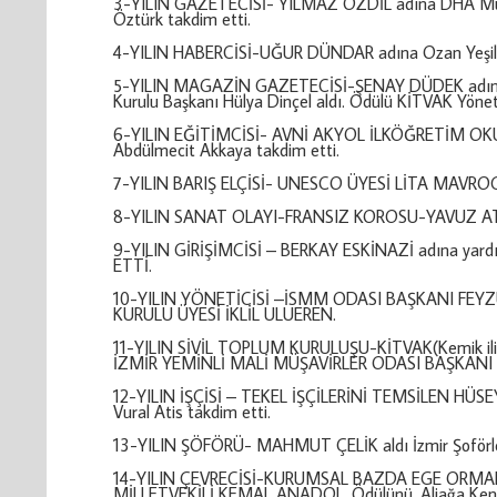
3-YILIN GAZETECİSİ- YILMAZ ÖZDİL adına DHA Muhabi
Öztürk takdim etti.
4-YILIN HABERCİSİ-UĞUR DÜNDAR adına Ozan Yeşiltep
5-YILIN MAGAZİN GAZETECİSİ-ŞENAY DÜDEK adına So
Kurulu Başkanı Hülya Dinçel aldı. Ödülü KİTVAK Yöneti
6-YILIN EĞİTİMCİSİ- AVNİ AKYOL İLKÖĞRETİM OKULU a
Abdülmecit Akkaya takdim etti.
7-YILIN BARIŞ ELÇİSİ- UNESCO ÜYESİ LİTA MAVROGENİ
8-YILIN SANAT OLAYI-FRANSIZ KOROSU-YAVUZ ATIL al
9-YILIN GİRİŞİMCİSİ – BERKAY ESKİNAZİ adına yard
ETTİ.
10-YILIN YÖNETİCİSİ –İSMM ODASI BAŞKANI FE
KURULU ÜYESİ İKLİL ULUEREN.
11-YILIN SİVİL TOPLUM KURULUŞU-KİTVAK(Kemik iliği t
İZMİR YEMİNLİ MALİ MÜŞAVİRLER ODASI BAŞKANI 
12-YILIN İŞÇİSİ – TEKEL İŞÇİLERİNİ TEMSİLEN HÜSEYİN
Vural Atis takdim etti.
13-YILIN ŞÖFÖRÜ- MAHMUT ÇELİK aldı İzmir Şoförler 
14-YILIN ÇEVRECİSİ-KURUMSAL BAZDA EGE ORMAN 
MİLLETVEKİLİ KEMAL ANADOL. Ödülünü, Aliağa Kent K