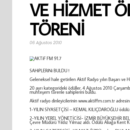
VE HİZMET Ö
TÖRENİ
06 Ağustos 2010
SAHiPLERiNi BULDU !
Geleneksel hale getirilen Aktif Radyo yılın Başarı ve Hi
20 ayrı kategorideki ödüller, 4 Ağustos 2010 Çarşamb
muhteşem törenle sahiplerini buldu.
Aktif radyo dinleyicilerinin www.aktiffm.com.tr adresinde
1-YILIN SİYASETÇİSİ – KEMAL KILIÇDAROĞLU ödülü 
2-YILIN YEREL YÖNETİCİSİ- İZMİR BÜYÜKŞEHİR BEL
Çevre Müdürü Yıldız Yılmaz aldı. Ödülü Aliağa Kent K