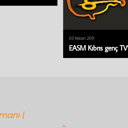
03 Nisan 2011
EASM Kıbrıs genç TV
zmanı |