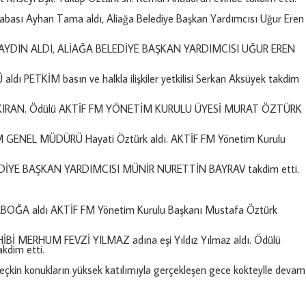
sı Ayhan Tama aldı, Aliağa Belediye Başkan Yardımcısı Uğur Eren
AYDIN ALDI, ALİAĞA BELEDİYE BAŞKAN YARDIMCISI UĞUR EREN
PETKİM basın ve halkla ilişkiler yetkilisi Serkan Aksüyek takdim
KIRAN. Ödülü AKTİF FM YÖNETİM KURULU ÜYESİ MURAT ÖZTÜRK
GENEL MÜDÜRÜ Hayati Öztürk aldı. AKTİF FM Yönetim Kurulu
LEDİYE BAŞKAN YARDIMCISI MÜNİR NURETTİN BAYRAV takdim etti.
ĞA aldı AKTİF FM Yönetim Kurulu Başkanı Mustafa Öztürk
 MERHUM FEVZİ YILMAZ adına eşi Yıldız Yılmaz aldı. Ödülü
kdim etti.
seçkin konukların yüksek katılımıyla gerçekleşen gece kokteylle devam