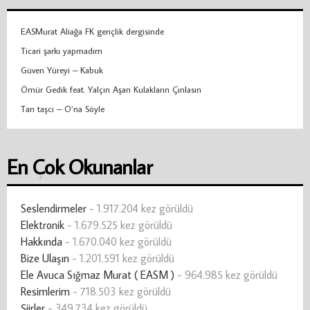
EASMurat Aliağa FK gençlik dergisinde
Ticari şarkı yapmadım
Güven Yüreyi – Kabuk
Ömür Gedik feat. Yalçın Aşan Kulakların Çınlasın
Tan taşcı – O’na Söyle
En Çok Okunanlar
Seslendirmeler
- 1.917.204 kez görüldü
Elektronik
- 1.679.525 kez görüldü
Hakkında
- 1.670.040 kez görüldü
Bize Ulaşın
- 1.201.591 kez görüldü
Ele Avuca Sığmaz Murat ( EASM )
- 964.985 kez görüldü
Resimlerim
- 718.503 kez görüldü
Şiirler
- 349.734 kez görüldü