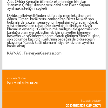
Aldı. Orhan Kemal’in ölümsüz eserlerinden biri olan
‘Hanımın Çiftliği’ dizisine yeni dahil olan Fikret Kuşkan
ayrılmak istediğini söyledi.
Dizide, milletvekilliğinden istifa edip memleketine geri
dönen ‘Orhan’ karakterini canlandıran Fikret Kuşkan son
bölümlerde yazılan senaryonun kendisini kötü adam olarak
gösterilmesinden rahatsızlık duyduğu belirtiliyor. Özgü
Namal’ın oynadığı ‘Güllü’nün mal varlığını ele geçirmek için
kurduğu planı gerçekleştirmek için cinayetler işlemeye
başlayan ve sevilmeyen adam olarak görünen Fikret Kuşkan,
son bölümde kaçırdığı Güllü’nün bebeğini de öldüreceğini
okuyunca “Çocuk katili olamam” diyerek diziden ayrılma
kararı almış.
KAYNAK : TelevizyonGazetesi.com
Önceki Haber
İŞTE YENI ABIYE KUZU
Sonraki Haber
-22 DERECEDE KLIP ÇEKTI