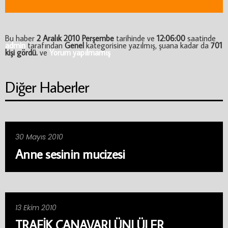
Bu haber
2 Aralık 2010 Perşembe
tarihinde ve
12:06:00
saatinde
admin
tarafından
Genel
kategorisine yazılmış, şuana kadar da
701
kişi gördü.
ve
Yorum yapılmamış
Diğer Haberler
30 Mayıs 2010
Anne sesinin mucizesi
13 Ekim 2010
TRAFİK CANAVARI ÜNLÜLER