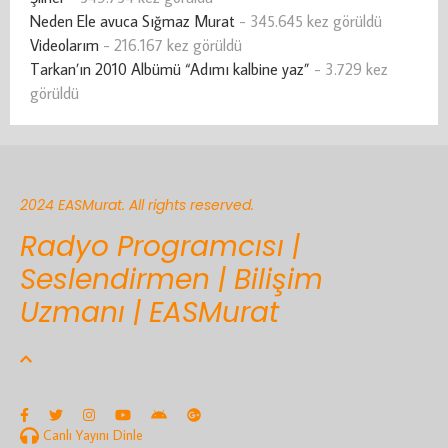
Neden Ele avuca Sığmaz Murat
- 345.645 kez görüldü
Videolarım
- 216.167 kez görüldü
Tarkan’ın 2010 Albümü “Adımı kalbine yaz”
- 3.729 kez
görüldü
2024 EASMurat. All rights reserved.
Radyo Programcısı |
Seslendirmen | Bilişim
Uzmanı | EASMurat
Canlı Yayını Dinle