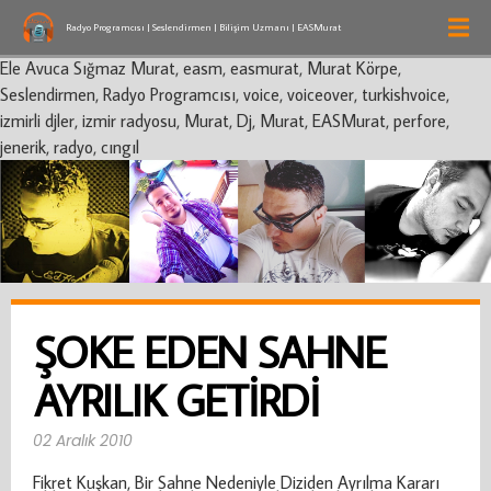
Radyo Programcısı | Seslendirmen | Bilişim Uzmanı | EASMurat
Ele Avuca Sığmaz Murat, easm, easmurat, Murat Körpe,
Seslendirmen, Radyo Programcısı, voice, voiceover, turkishvoice,
izmirli djler, izmir radyosu, Murat, Dj, Murat, EASMurat, perfore,
jenerik, radyo, cıngıl
ŞOKE EDEN SAHNE
AYRILIK GETIRDI
02 Aralık 2010
Fikret Kuşkan, Bir Sahne Nedeniyle Diziden Ayrılma Kararı