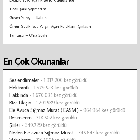
EASMurat Aliağa FK gençlik dergisinde
Ticari şarkı yapmadım
Güven Yüreyi – Kabuk
Ömür Gedik feat. Yalçın Aşan Kulakların Çınlasın
Tan taşcı – O’na Söyle
En Çok Okunanlar
Seslendirmeler
- 1.917.200 kez görüldü
Elektronik
- 1.679.523 kez görüldü
Hakkında
- 1.670.035 kez görüldü
Bize Ulaşın
- 1.201.589 kez görüldü
Ele Avuca Sığmaz Murat ( EASM )
- 964.984 kez görüldü
Resimlerim
- 718.502 kez görüldü
Şiirler
- 349.729 kez görüldü
Neden Ele avuca Sığmaz Murat
- 345.643 kez görüldü