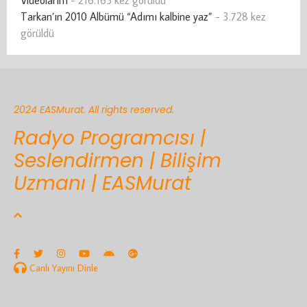
Videolarım
- 216.165 kez görüldü
Tarkan’ın 2010 Albümü “Adımı kalbine yaz”
- 3.728 kez
görüldü
2024 EASMurat. All rights reserved.
Radyo Programcısı |
Seslendirmen | Bilişim
Uzmanı | EASMurat
Canlı Yayını Dinle