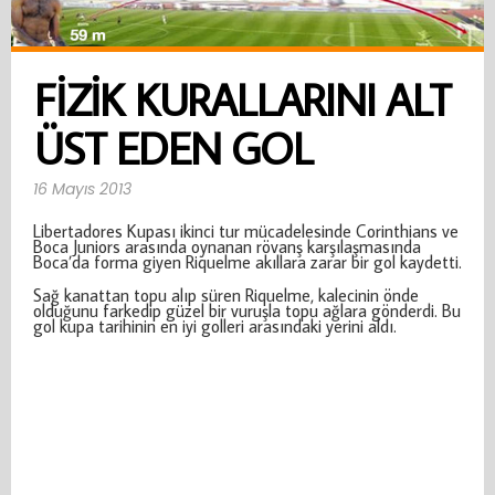
FIZIK KURALLARINI ALT
ÜST EDEN GOL
16 Mayıs 2013
Libertadores Kupası ikinci tur mücadelesinde Corinthians ve
Boca Juniors arasında oynanan rövanş karşılaşmasında
Boca’da forma giyen Riquelme akıllara zarar bir gol kaydetti.
Sağ kanattan topu alıp süren Riquelme, kalecinin önde
olduğunu farkedip güzel bir vuruşla topu ağlara gönderdi. Bu
gol kupa tarihinin en iyi golleri arasındaki yerini aldı.