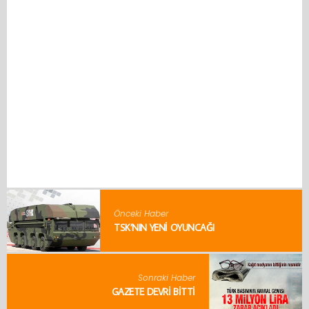
Önceki Haber
TSK’NIN YENI OYUNCAĞI
Sonraki Haber
GAZETE DEVRI BITTI