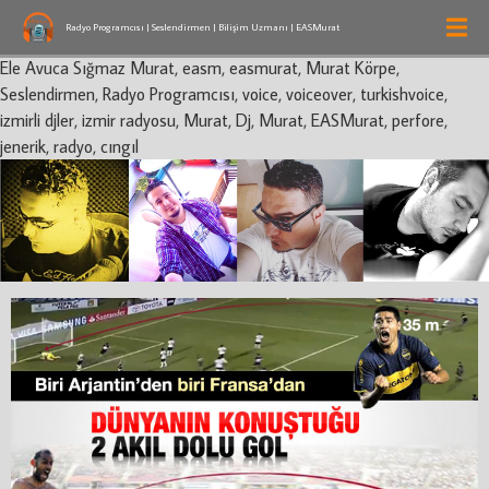
Radyo Programcısı | Seslendirmen | Bilişim Uzmanı | EASMurat
Ele Avuca Sığmaz Murat, easm, easmurat, Murat Körpe,
Seslendirmen, Radyo Programcısı, voice, voiceover, turkishvoice,
izmirli djler, izmir radyosu, Murat, Dj, Murat, EASMurat, perfore,
jenerik, radyo, cıngıl