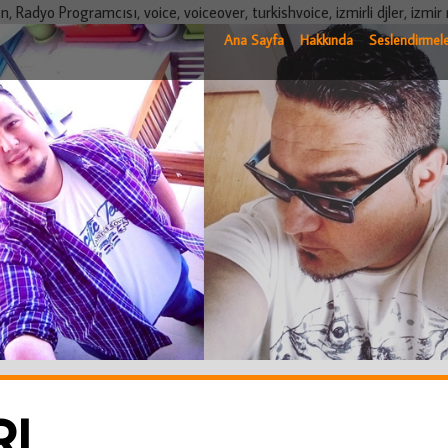
dyo Programcısı, voice, voiceover, turkishvoice, izmirli djler, izmir 
Ana Sayfa
Hakkında
Seslendirmele
RJ