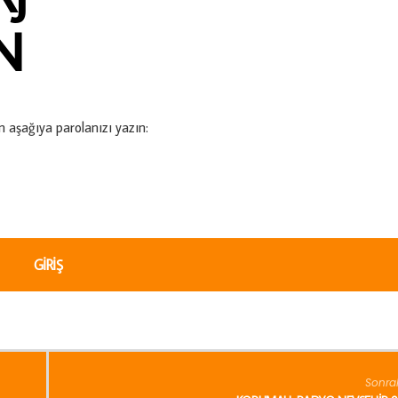
N
n aşağıya parolanızı yazın:
Sonra