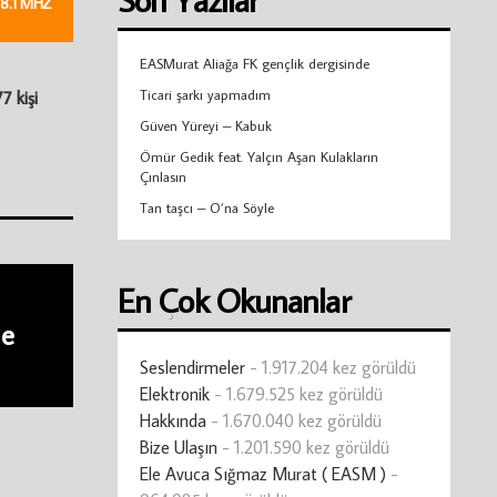
8.1 MHZ
EASMurat Aliağa FK gençlik dergisinde
Ticari şarkı yapmadım
7 kişi
Güven Yüreyi – Kabuk
Ömür Gedik feat. Yalçın Aşan Kulakların
Çınlasın
Tan taşcı – O’na Söyle
En Çok Okunanlar
ne
Seslendirmeler
- 1.917.204 kez görüldü
Elektronik
- 1.679.525 kez görüldü
Hakkında
- 1.670.040 kez görüldü
Bize Ulaşın
- 1.201.590 kez görüldü
Ele Avuca Sığmaz Murat ( EASM )
-