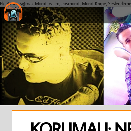
Ele Avuca Sığmaz Murat, easm, easmurat, Murat Körpe, Seslendirmen, Ra
KORUMALI: N