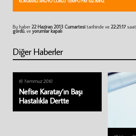
KORUMALI: RADYO ÇORLU TEMPO FM 102.1MHZ
Bu haber
22 Haziran 2013 Cumartesi
tarihinde ve
22:21:17
saa
Korumalı:
gördü.
ve
yorumlar kapalı
NRJ
Produksiyon
için
Diğer Haberler
16 Temmuz 2010
Nefise Karatay’ın Başı
Hastalıkla Dertte