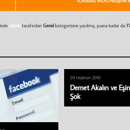
KORUMALI: RADYO NEVŞEHIR 9
tinde
admin
tarafından
Genel
kategorisine yazılmış, şuana kadar da
77
29 Haziran 2010
Demet Akalın ve Eşi
Şok