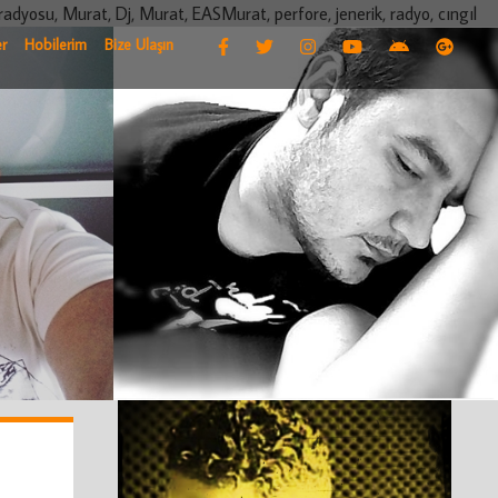
radyosu, Murat, Dj, Murat, EASMurat, perfore, jenerik, radyo, cıngıl
r
Hobilerim
Bize Ulaşın