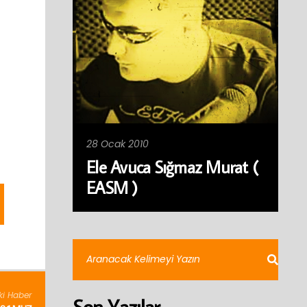
28 Ocak 2010
Ele Avuca Sığmaz Murat (
EASM )
ki Haber
Son Yazılar