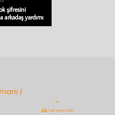
013
k şifresini
a arkadaş yardımı
zmanı |
Canlı Yayını Dinle