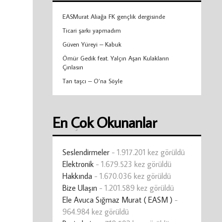
EASMurat Aliağa FK gençlik dergisinde
Ticari şarkı yapmadım
Güven Yüreyi – Kabuk
Ömür Gedik feat. Yalçın Aşan Kulakların
Çınlasın
Tan taşcı – O’na Söyle
En Çok Okunanlar
Seslendirmeler
- 1.917.201 kez görüldü
Elektronik
- 1.679.523 kez görüldü
Hakkında
- 1.670.036 kez görüldü
Bize Ulaşın
- 1.201.589 kez görüldü
Ele Avuca Sığmaz Murat ( EASM )
-
964.984 kez görüldü