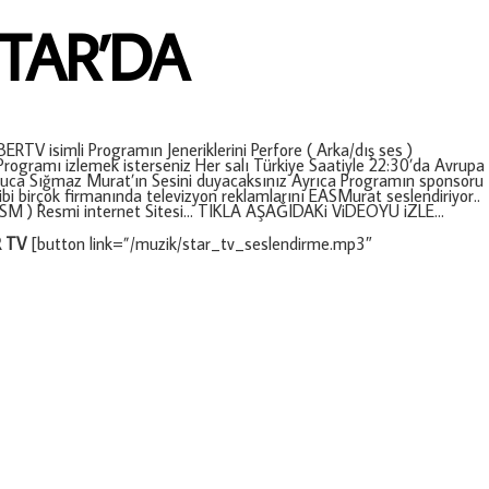
TAR’DA
TV isimli Programın Jeneriklerini Perfore ( Arka/dış ses )
Programı izlemek isterseniz Her salı Türkiye Saatiyle 22:30’da Avrupa
vuca Sığmaz Murat’ın Sesini duyacaksınız Ayrıca Programın sponsoru
 gibi birçok firmanında televizyon reklamlarını EASMurat seslendiriyor..
SM ) Resmi internet Sitesi… TIKLA AŞAĞIDAKi ViDEOYU iZLE…
R TV
[button link=”/muzik/star_tv_seslendirme.mp3″