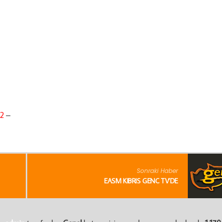
2
–
EASMurat
Sonraki Haber
EASM KIBRIS GENÇ TV’DE