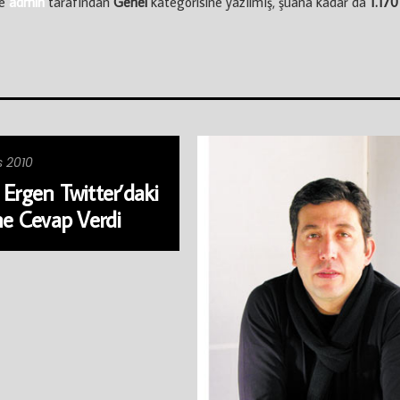
de
admin
tarafından
Genel
kategorisine yazılmış, şuana kadar da
1.170
s 2010
Ergen Twitter’daki
ne Cevap Verdi