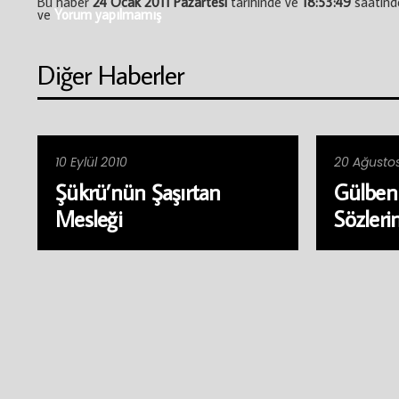
Bu haber
24 Ocak 2011 Pazartesi
tarihinde ve
18:53:49
saatin
ve
Yorum yapılmamış
Diğer Haberler
10 Eylül 2010
20 Ağusto
Şükrü’nün Şaşırtan
Gülben 
Mesleği
Sözleri