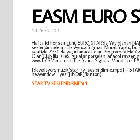
EASM EURO S
24 Ocak 2011
Hafta içi her salı günü EURO STAR’da Yayınlanan NABER
seslendirmelerini Ele Avuca Sığmaz Murat Yaptı.. Bu 
saatiyle 21:30’da yayınlanacak olan Programda Ele A
Olan Club lila, silex, gürallar porselen, anadol rayzen
www.EASMurat.com Ele Avuca Sığmaz Murat ‘ın ( EA
[dewplayer:/muzik/star_tv_seslendirme.mp3]
– STA
newwindow=”yes”] iNDiR[/button]
STAR TV SESLENDiRMESi 1