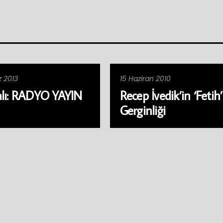
 2013
15 Haziran 2010
lı: RADYO YAYIN
Recep İvedik’in ‘Fetih’
Gerginliği