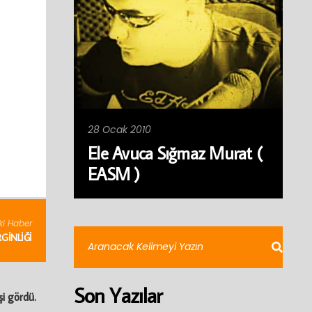
28 Ocak 2010
Ele Avuca Sığmaz Murat (
EASM )
ki Haber
RGINLIĞI
Son Yazılar
şi gördü.