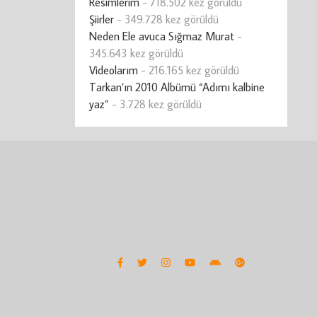
Resimlerim
- 718.502 kez görüldü
Şiirler
- 349.728 kez görüldü
Neden Ele avuca Sığmaz Murat
-
345.643 kez görüldü
Videolarım
- 216.165 kez görüldü
Tarkan’ın 2010 Albümü “Adımı kalbine
yaz”
- 3.728 kez görüldü