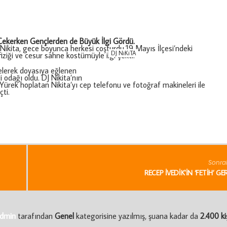
ekerken Gençlerden de Büyük İlgi Gördü.
Nikita, gece boyunca herkesi coşturdu.19 Mayıs İlçesi’ndeki
DJ NiKiTA
ziği ve cesur sahne kostümüyle ilgi çekti.
gelerek doyasıya eğlenen
 odağı oldu. DJ Nikita’nın
 Yürek hoplatan Nikita’yı cep telefonu ve fotoğraf makineleri ile
ti.
Sonra
RECEP İVEDIK’IN ‘FETIH’ GE
dmin
tarafından
Genel
kategorisine yazılmış, şuana kadar da
2.400 ki