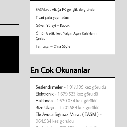
EASMurat Aliağa FK gençlik dergisinde
Ticari şarkı yapmadım
Güven Yüreyi – Kabuk
Ömür Gedik feat. Yalçın Aşan Kulakların
Çınlasın
Tan taşcı – O’na Söyle
En Çok Okunanlar
Seslendirmeler
- 1.917.199 kez görüldü
Elektronik
- 1.679.523 kez görüldü
Hakkında
- 1.670.034 kez görüldü
Bize Ulaşın
- 1.201.589 kez görüldü
Ele Avuca Sığmaz Murat ( EASM )
-
964.984 kez görüldü