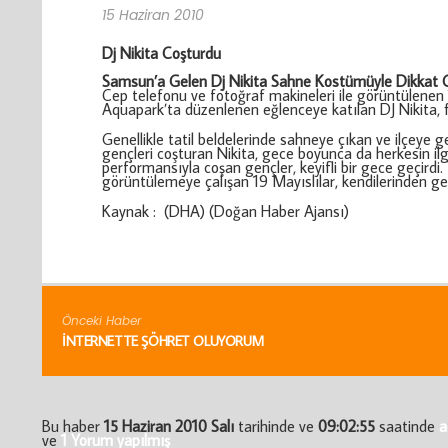
15 Haziran 2010
Dj Nikita Coşturdu
Samsun’a Gelen Dj Nikita Sahne Kostümüyle Dikkat Ç
Cep telefonu ve fotoğraf makineleri ile görüntülenen 
Aquapark’ta düzenlenen eğlenceye katılan DJ Nikita, fi
Genellikle tatil beldelerinde sahneye çıkan ve ilçeye 
gençleri coşturan Nikita, gece boyunca da herkesin ilgi
performansıyla coşan gençler, keyifli bir gece geçirdi.
görüntülemeye çalışan 19 Mayıslılar, kendilerinden geç
Kaynak : (DHA) (Doğan Haber Ajansı)
Önceki Haber
İNTERNETTE ŞÖHRET OLUYORUM
Bu haber
15 Haziran 2010 Salı
tarihinde ve
09:02:55
saatinde
a
ve
1 Yorum yapılmış